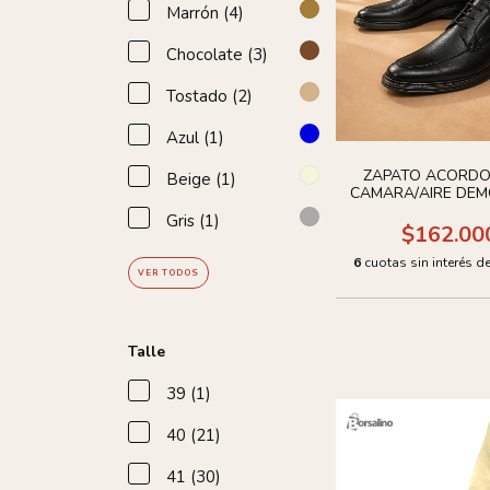
Marrón (4)
Chocolate (3)
Tostado (2)
Azul (1)
ZAPATO ACORD
Beige (1)
CAMARA/AIRE DE
Gris (1)
$162.00
6
cuotas sin interés d
VER TODOS
Talle
39 (1)
40 (21)
41 (30)