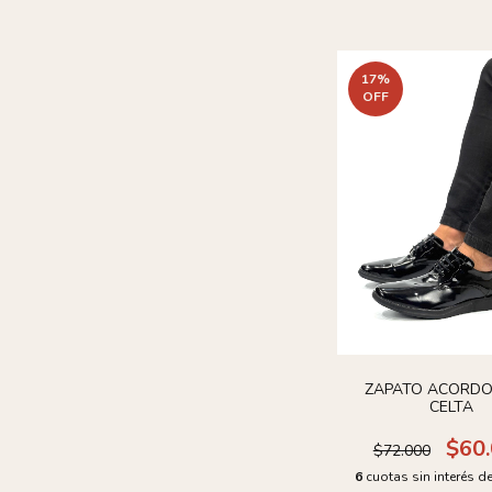
17
%
OFF
ZAPATO ACORD
CELTA
$60
$72.000
6
cuotas sin interés d