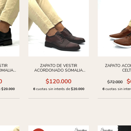
STIR
ZAPATO DE VESTIR
ZAPATO AC
MALIA
ACORDONADO SOMALIA
CEL
CUERO
0
$120.000
$
$72.000
e
$20.000
6
cuotas sin interés de
$20.000
6
cuotas sin inte