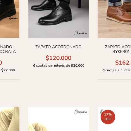
ONADO
ZAPATO ACORDONADO
ZAPATO AC
MOCRATA
RYKER01
$120.000
0
$162
6
cuotas sin interés de
$20.000
e
$27.000
6
cuotas sin inte
17
%
OFF