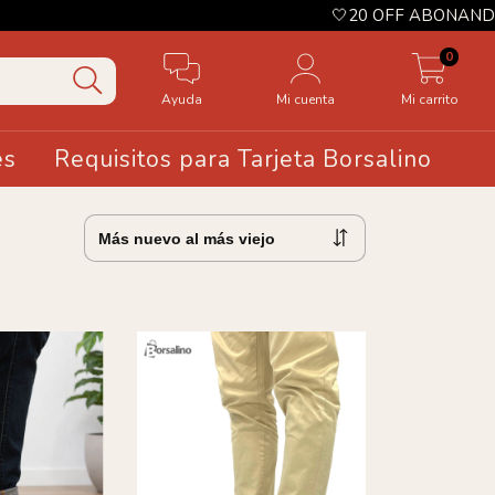
🤍20 OFF ABONANDO CON TRANSFERENCIA
0
Ayuda
Mi cuenta
Mi carrito
es
Requisitos para Tarjeta Borsalino