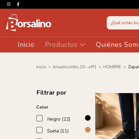
Inicio
Productos
Quiénes Som
Inicio
>
breadcrumbs.20--off1
>
HOMBRE
>
Zapat
Filtrar por
Color
Negro (22)
Suela (11)