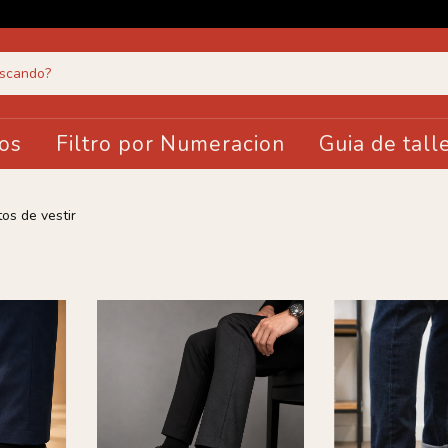
os
Filtro por Numeracion
Guia de tall
os de vestir