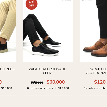
17
%
OFF
DO ZEUS
ZAPATO ACORDONADO
ZAPATO DE
CELTA
ACORDONAD
CUE
0
$60.000
$120
$72.000
e
$18.000
6
cuotas sin interés de
$10.000
6
cuotas sin inte