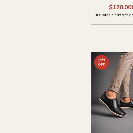
$120.00
6
cuotas sin interés d
44
%
OFF