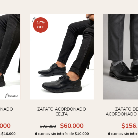
17
%
OFF
ONADO
ZAPATO ACORDONADO
ZAPATO DE
CELTA
ACORDONADO 
.000
$60.000
$156
$72.000
e
$10.000
6
cuotas sin interés de
$10.000
6
cuotas sin inte