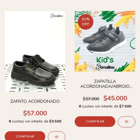
21
%
OFF
ZAPATILLA
ACORDONADA/ABROJO
KICKERS
$45.000
$57.000
ZAPATO ACORDONADO
6
cuotas sin interés de
$7.500
$57.000
6
cuotas sin interés de
$9.500
COMPRAR
COMPRAR