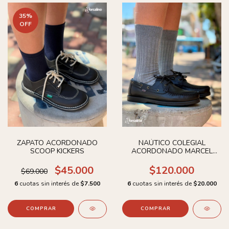
35
%
OFF
ZAPATO ACORDONADO
NAÚTICO COLEGIAL
SCOOP KICKERS
ACORDONADO MARCEL
UNISEX
$45.000
$120.000
$69.000
6
cuotas sin interés de
$7.500
6
cuotas sin interés de
$20.000
COMPRAR
COMPRAR