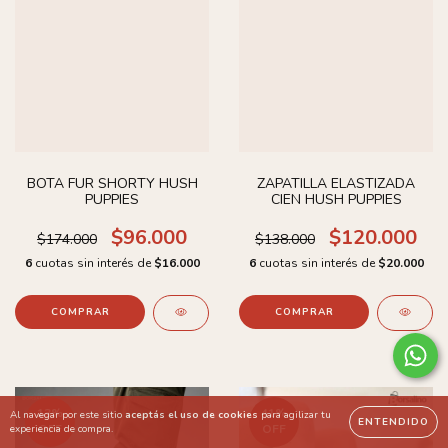
BOTA FUR SHORTY HUSH
ZAPATILLA ELASTIZADA
PUPPIES
CIEN HUSH PUPPIES
$96.000
$120.000
$174.000
$138.000
6
cuotas sin interés de
$16.000
6
cuotas sin interés de
$20.000
COMPRAR
COMPRAR
13
%
41
%
Al navegar por este sitio
aceptás el uso de cookies
para agilizar tu
ENTENDIDO
OFF
OFF
experiencia de compra.