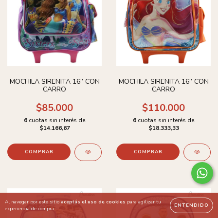
MOCHILA SIRENITA 16’’ CON
MOCHILA SIRENITA 16’’ CON
CARRO
CARRO
$85.000
$110.000
6
cuotas sin interés de
6
cuotas sin interés de
$14.166,67
$18.333,33
COMPRAR
COMPRAR
Al navegar por este sitio
aceptás el uso de cookies
para agilizar tu
ENTENDIDO
experiencia de compra.