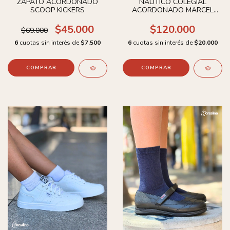
ZAPATO ACORDONADO
NAÚTICO COLEGIAL
SCOOP KICKERS
ACORDONADO MARCEL
UNISEX
$45.000
$120.000
$69.000
6
cuotas sin interés de
$7.500
6
cuotas sin interés de
$20.000
COMPRAR
COMPRAR