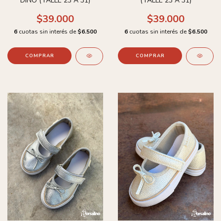
DINO (TALLE 23 A 31)
(TALLE 23 A 31)
$39.000
$39.000
6
cuotas sin interés de
$6.500
6
cuotas sin interés de
$6.500
COMPRAR
COMPRAR