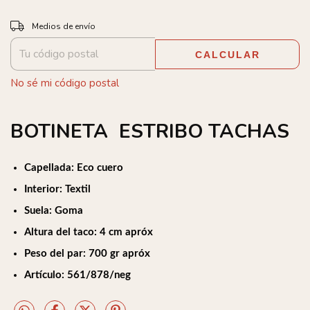
Entregas para el CP:
CAMBIAR CP
Medios de envío
CALCULAR
No sé mi código postal
BOTINETA ESTRIBO TACHAS
Capellada: Eco cuero
Interior: Textil
Suela: Goma
Altura del taco: 4 cm apróx
Peso del par: 700 gr apróx
Artículo: 561/878/neg