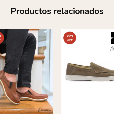
Productos relacionados
%
20
%
F
OFF