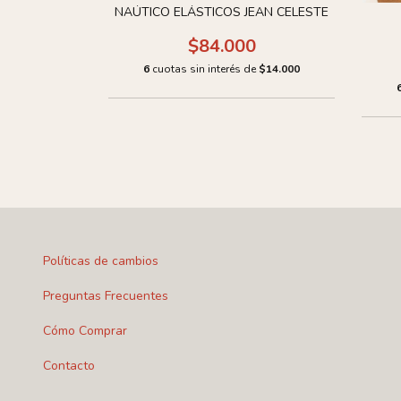
JEAN NEGRO
NAÚTICO ELÁSTICOS JEAN CELESTE
0
$84.000
de
$14.000
6
cuotas sin interés de
$14.000
Políticas de cambios
Preguntas Frecuentes
Cómo Comprar
Contacto