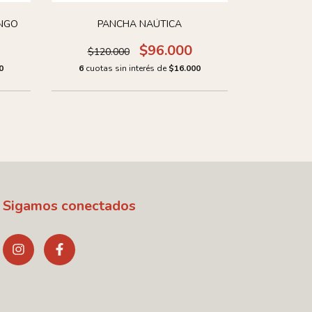
INGO
PANCHA NAÚTICA
NAÚTI
$96.000
$120.000
$108.
0
6
cuotas sin interés de
$16.000
6
cuotas 
Sigamos conectados