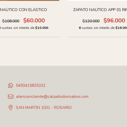
NAÚTICO CON ELÁSTICO
ZAPATO NAÚTICO APP 01 R
$60.000
$96.000
$108.000
$120.000
6
cuotas sin interés de
$10.000
6
cuotas sin interés de
$16.00
5493415825332
atencioncliente@calzadosborsalino.com
SAN MARTIN 1031 - ROSARIO