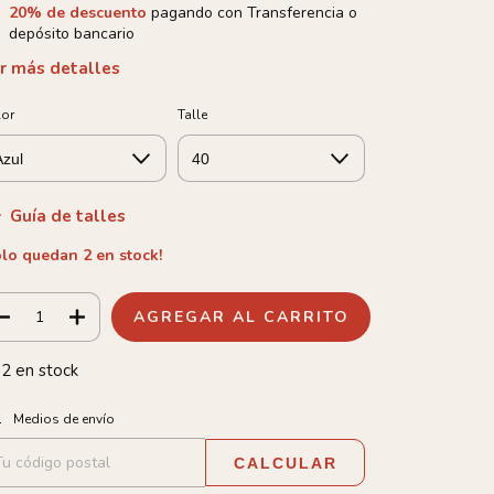
20% de descuento
pagando con Transferencia o
depósito bancario
r más detalles
lor
Talle
Guía de talles
olo quedan
2
en stock!
2
en stock
tregas para el CP:
CAMBIAR CP
Medios de envío
CALCULAR