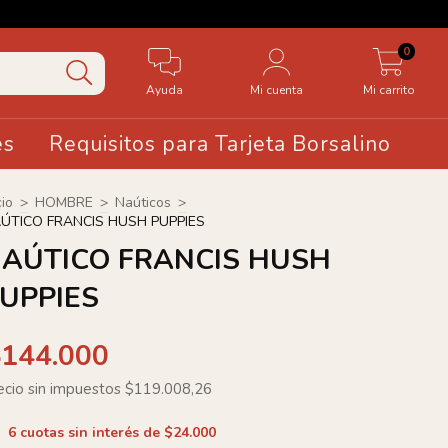
🤍20
0
Ayuda
Mi cuenta
Mi carrito
es
Requisitos para Tarjeta Borsalino
cio
>
HOMBRE
>
Naúticos
>
ÚTICO FRANCIS HUSH PUPPIES
AÚTICO FRANCIS HUSH
UPPIES
$144.000
ecio sin impuestos
$119.008,26
6
cuotas sin interés de
$24.000