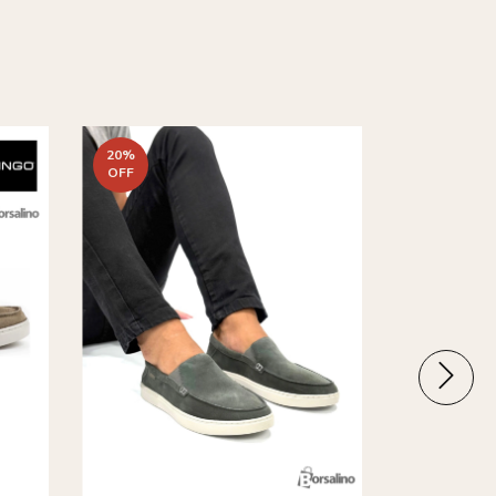
20
%
44
%
OFF
OFF