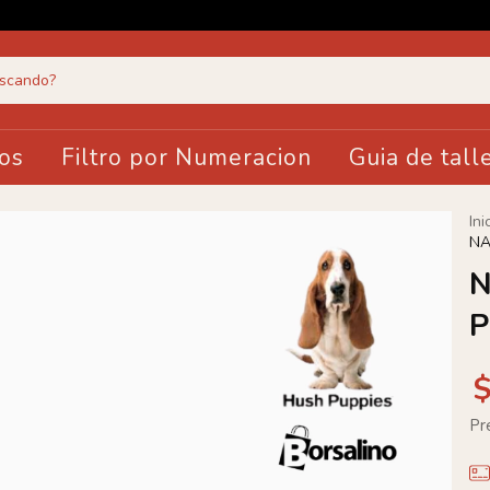
os
Filtro por Numeracion
Guia de tall
Ini
NA
N
P
Pr