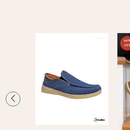
44
OF