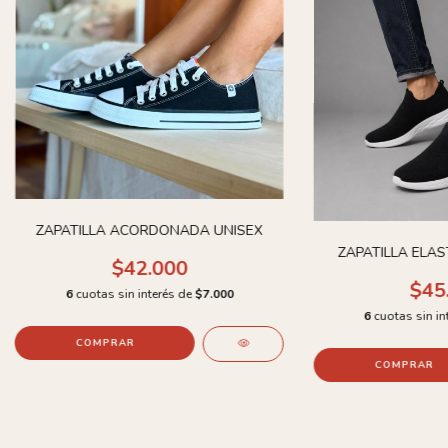
ZAPATILLA ACORDONADA UNISEX
ZAPATILLA ELA
$42.000
$45
6
cuotas sin interés de
$7.000
6
cuotas sin in
COMPRAR
COMPRAR