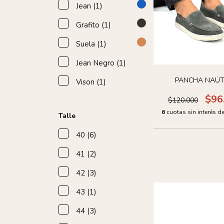
Jean (1)
Grafito (1)
Suela (1)
Jean Negro (1)
PANCHA NAÚT
Vison (1)
$96
$120.000
6
cuotas sin interés d
Talle
40 (6)
41 (2)
42 (3)
43 (1)
44 (3)