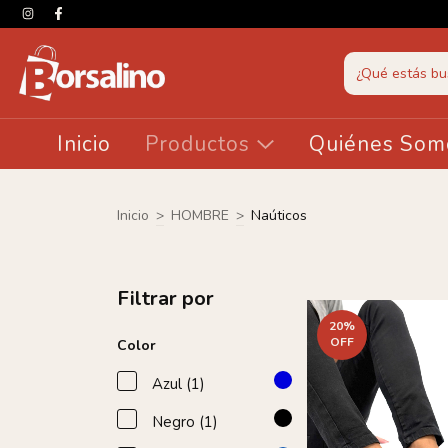
Inicio
Productos
Quiénes Som
Inicio
>
HOMBRE
>
Naúticos
Filtrar por
20
%
OFF
Color
Azul (1)
Negro (1)