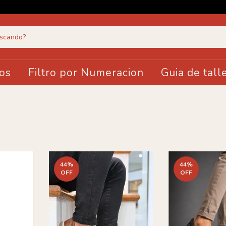
os
Filtro por Numeracion
Guia de tall
44
%
44
%
OFF
OFF