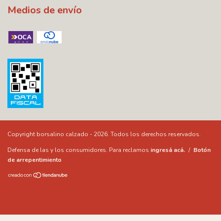
Medios de envío
Copyright borsalino calzado - 2026. Todos los derechos reservados.
Defensa de las y los consumidores. Para reclamos
ingresá acá.
/
Botón
de arrepentimiento