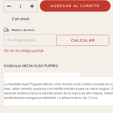
2
en stock
Entregas para el CP:
CAMBIAR CP
Medios de envío
CALCULAR
No sé mi código postal
SANDALIA MECHI HUSH PUPPIES
La Sandalia Hush Puppies Mechi color dorado está confeccionada en cue
tiras, talón cerrado y pulsera con hebilla metálica para un calce seguro. 
material sintético lleva la identificación de la marca en alto relieve, mie
antideslizante asegura estabilidad. La altura total es de 1,5 cm.