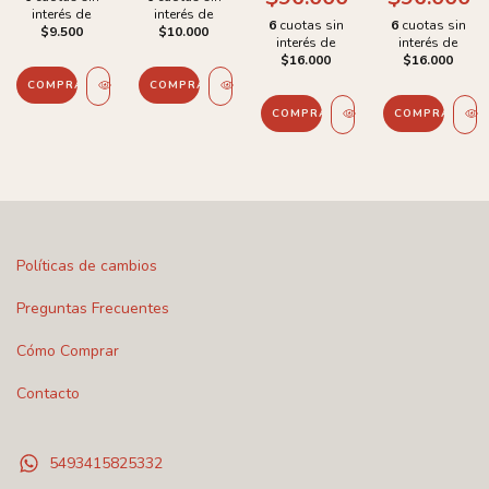
PICCADILLY
interés de
interés de
6
cuotas sin
6
cuotas sin
$9.500
$10.000
interés de
interés de
$16.000
$16.000
COMPRAR
COMPRAR
COMPRAR
COMPRAR
Políticas de cambios
Preguntas Frecuentes
Cómo Comprar
Contacto
5493415825332