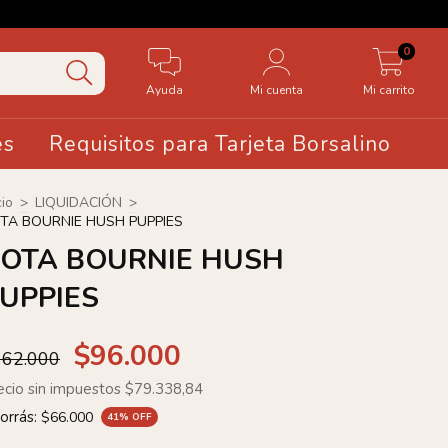
🤍20 OFF 
0
Ayuda
Mi cuenta
Mi carrito
es
Requisitos para Tarjeta Borsalino
cio
>
LIQUIDACIÓN
>
TA BOURNIE HUSH PUPPIES
OTA BOURNIE HUSH
UPPIES
$96.000
162.000
ecio sin impuestos
$79.338,84
orrás:
$66.000
41
% OFF