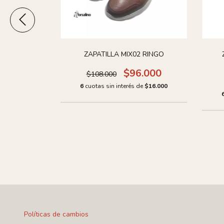
 HENRY10
ZAPATILLA MIX02 RINGO
$96.000
$108.000
.000
6
cuotas sin interés de
$16.000
de
$10.000
Políticas de cambios