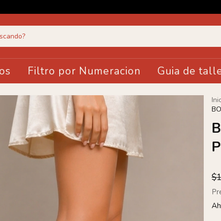
os
Filtro por Numeracion
Guia de tall
Ini
BO
B
P
$
Pr
Ah