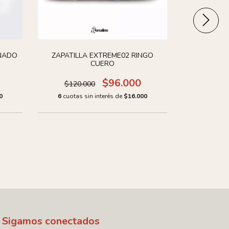
NADO
ZAPATILLA EXTREME02 RINGO
CUERO
$96.000
$120.000
ZAPATILLA
0
6
cuotas sin interés de
$16.000
6
cuotas
Sigamos conectados