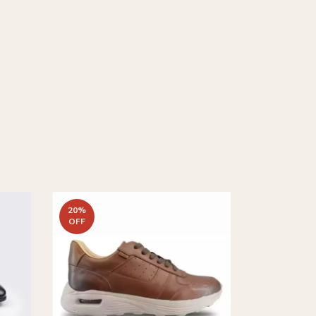
20
%
OFF