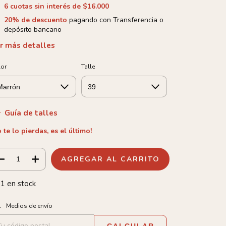
6
cuotas sin interés de
$16.000
20% de descuento
pagando con Transferencia o
depósito bancario
r más detalles
lor
Talle
Guía de talles
 te lo pierdas, es el último!
1
en stock
tregas para el CP:
CAMBIAR CP
Medios de envío
CALCULAR