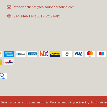
atencioncliente@calzadosborsalino.com
SAN MARTIN 1031 - ROSARIO
Defensa de las y los consumidores. Para reclamos
ingresá acá.
/
Botón de ar