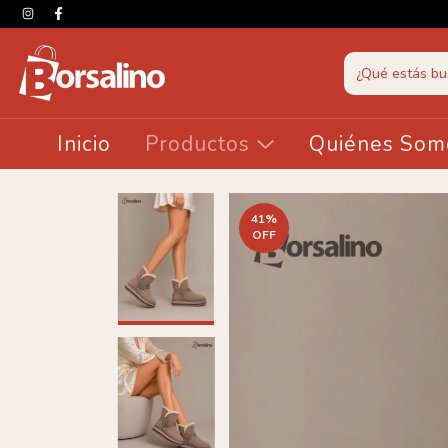
Inicio
Productos
Quiénes Som
41
%
OFF