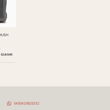
 HUSH
0
e
$16.500
5493415825332