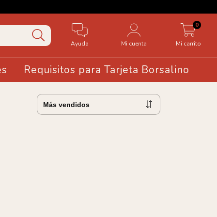
0
Ayuda
Mi cuenta
Mi carrito
es
Requisitos para Tarjeta Borsalino