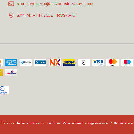
atencioncliente@calzadosborsalino.com
SAN MARTIN 1031 - ROSARIO
Defensa de las y los consumidores. Para reclamos
ingresá acá.
/
Botón de ar