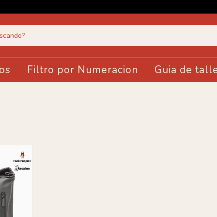
os
Filtro por Numeracion
Guia de tall