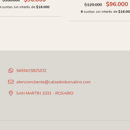
$108.000
$96.000
$120.000
6
cuotas sin interés de
$16.000
6
cuotas sin interés de
$16.00
5493415825332
atencioncliente@calzadosborsalino.com
SAN MARTIN 1031 - ROSARIO