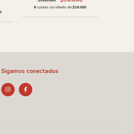
$108.000
$84.
6
cuotas sin interés de
$16.000
0
6
cuotas 
Sigamos conectados