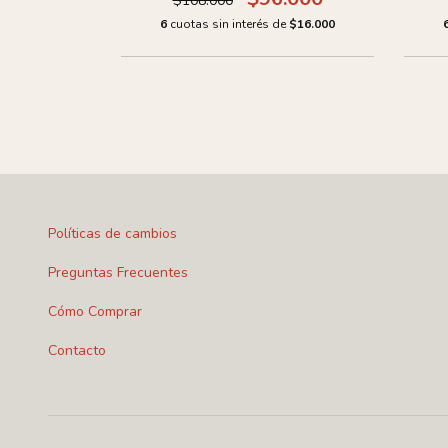
$108.000
.000
6
cuotas sin interés de
$16.000
de
$10.000
Políticas de cambios
Preguntas Frecuentes
Cómo Comprar
Contacto