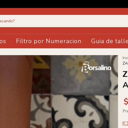
os
Filtro por Numeracion
Guia de tall
Ini
ZA
Z
Pr