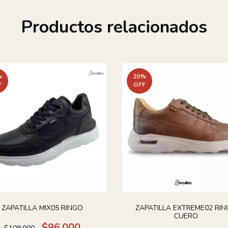
Productos relacionados
%
20
%
F
OFF
ZAPATILLA MIX05 RINGO
ZAPATILLA EXTREME02 RI
CUERO
$96.000