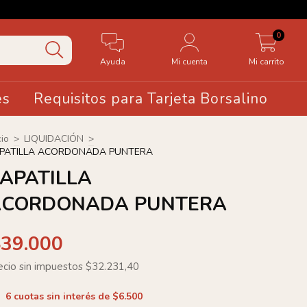
🤍20 OFF 
0
Ayuda
Mi cuenta
Mi carrito
es
Requisitos para Tarjeta Borsalino
cio
>
LIQUIDACIÓN
>
PATILLA ACORDONADA PUNTERA
APATILLA
ACORDONADA PUNTERA
$39.000
ecio sin impuestos
$32.231,40
6
cuotas sin interés de
$6.500