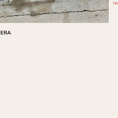
No
TERA