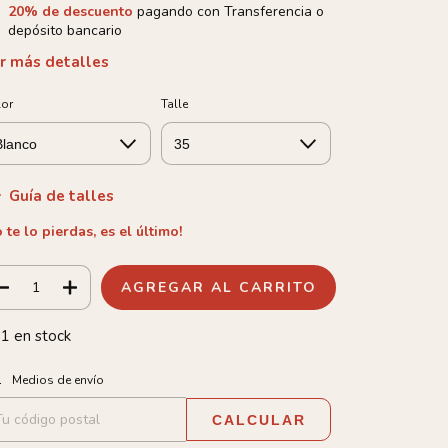
20% de descuento
pagando con Transferencia o
depósito bancario
r más detalles
lor
Talle
Guía de talles
 te lo pierdas, es el último!
1
en stock
tregas para el CP:
CAMBIAR CP
Medios de envío
CALCULAR