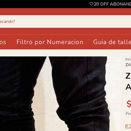
🤍20 OFF ABONANDO CON TRANS
os
Filtro por Numeracion
Guia de tall
Ini
ZA
Z
Pr