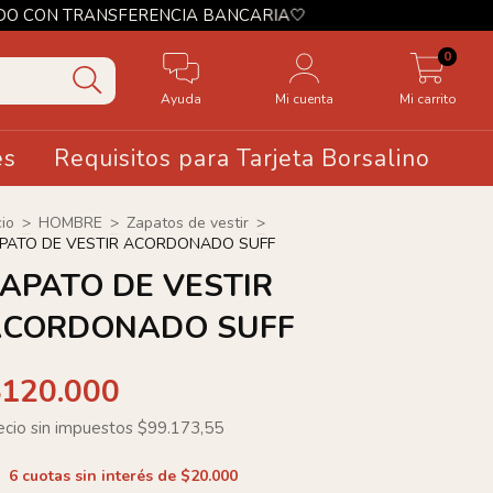
FERENCIA BANCARIA🤍
0
Ayuda
Mi cuenta
Mi carrito
es
Requisitos para Tarjeta Borsalino
cio
>
HOMBRE
>
Zapatos de vestir
>
PATO DE VESTIR ACORDONADO SUFF
APATO DE VESTIR
ACORDONADO SUFF
$120.000
ecio sin impuestos
$99.173,55
6
cuotas sin interés de
$20.000