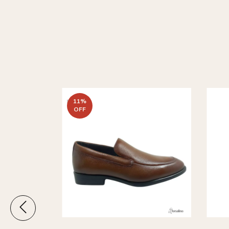
11
%
OFF