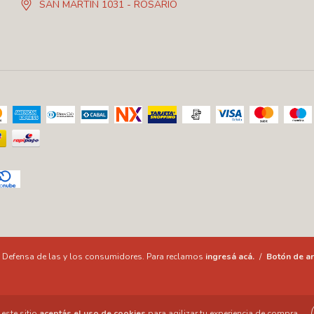
SAN MARTIN 1031 - ROSARIO
Defensa de las y los consumidores. Para reclamos
ingresá acá.
/
Botón de ar
este sitio
aceptás el uso de cookies
para agilizar tu experiencia de compra.