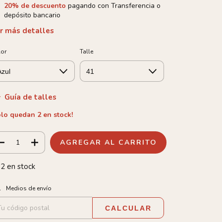
20% de descuento
pagando con Transferencia o
depósito bancario
r más detalles
lor
Talle
Guía de talles
olo quedan
2
en stock!
2
en stock
tregas para el CP:
CAMBIAR CP
Medios de envío
CALCULAR