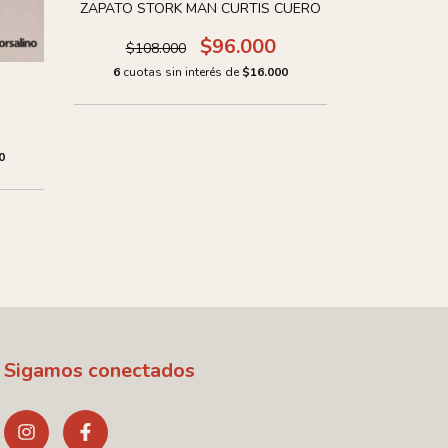
ZAPATO STORK MAN CURTIS CUERO
$96.000
$108.000
6
cuotas sin interés de
$16.000
ZAPA
0
6
cuotas 
Sigamos conectados