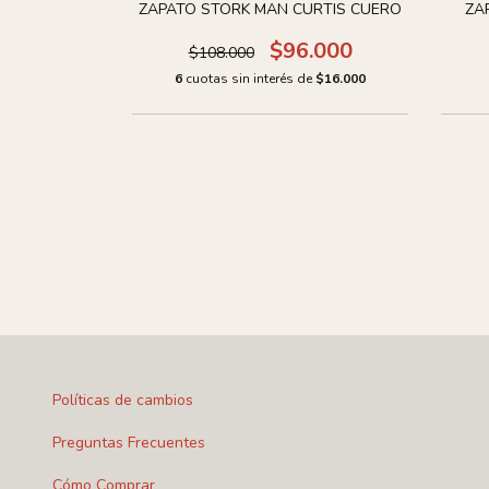
ZAPATO STORK MAN CURTIS CUERO
ZA
$96.000
$108.000
DE AIRE
6
cuotas sin interés de
$16.000
A
0
de
$27.000
Políticas de cambios
Preguntas Frecuentes
Cómo Comprar