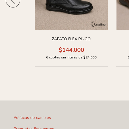
RINGO
ZAPATO FLEX RINGO
0
$144.000
de
$27.000
6
cuotas sin interés de
$24.000
Políticas de cambios
Preguntas Frecuentes