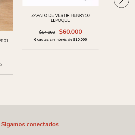
ZAPATO DE VESTIR HENRY10
ZAPATO 
LEPOQUE
$60.000
$84.000
6
cuotas
6
cuotas sin interés de
$10.000
ER01
0
Sigamos conectados