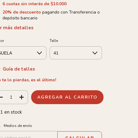
6
cuotas sin interés de
$10.000
20% de descuento
pagando con Transferencia o
depósito bancario
r más detalles
lor
Talle
Guía de talles
 te lo pierdas, es el último!
1
en stock
tregas para el CP:
CAMBIAR CP
Medios de envío
CALCULAR