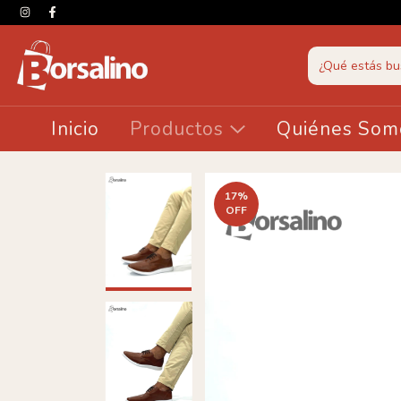
Inicio
Productos
Quiénes Som
17
%
OFF