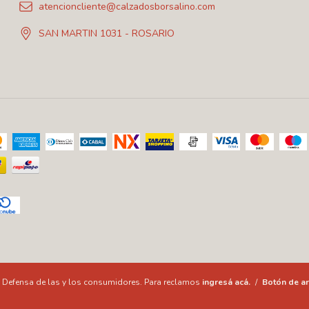
atencioncliente@calzadosborsalino.com
SAN MARTIN 1031 - ROSARIO
Defensa de las y los consumidores. Para reclamos
ingresá acá.
/
Botón de ar