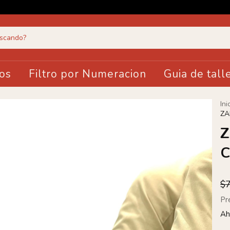
os
Filtro por Numeracion
Guia de tall
Ini
ZA
C
$
Pr
Ah