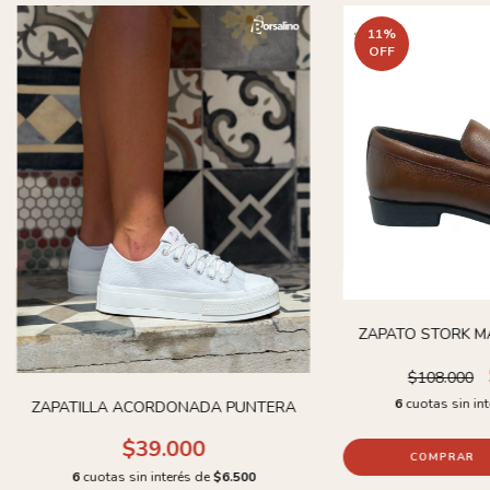
11
%
OFF
ZAPATO STORK M
$108.000
6
cuotas sin in
ZAPATILLA ACORDONADA PUNTERA
$39.000
COMPRAR
6
cuotas sin interés de
$6.500