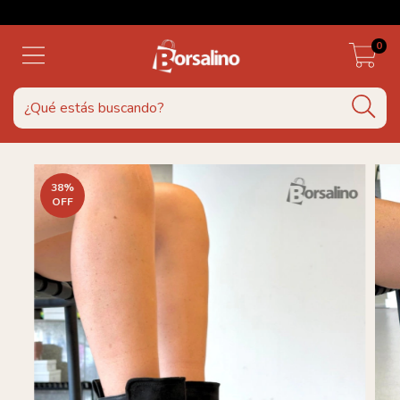
0
38
%
OFF