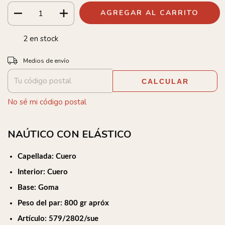
2
en stock
Entregas para el CP:
CAMBIAR CP
Medios de envío
CALCULAR
No sé mi código postal
NAÚTICO CON ELÁSTICO
Capellada: Cuero
Interior: Cuero
Base: Goma
Peso del par: 800 gr apróx
Artículo: 579/2802/sue