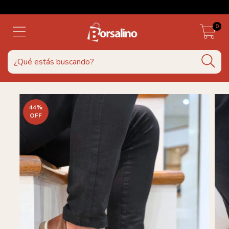
0
44
%
OFF