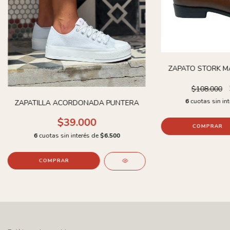
ZAPATO STORK M
$108.000
6
cuotas sin in
ZAPATILLA ACORDONADA PUNTERA
$39.000
COMPRAR
6
cuotas sin interés de
$6.500
COMPRAR