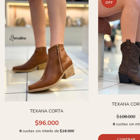
OFF
TEXANA COR
TEXANA CORTA
$108.000
$96.000
6
cuotas sin in
6
cuotas sin interés de
$16.000
COMPRAR