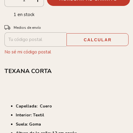
1
en stock
Entregas para el CP:
CAMBIAR CP
Medios de envío
CALCULAR
No sé mi código postal
TEXANA CORTA
Capellada: Cuero
Interior: Textil
Suela: Goma