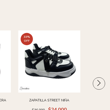
33
%
OFF
ERA
ZAPATILLA STREET NIÑA
ZAPATILLA
$24.000