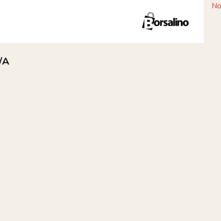
No
/A