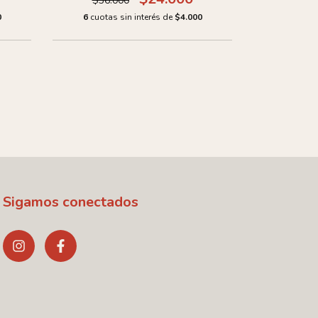
$36.000
0
6
cuotas sin interés de
$4.000
6
cuotas
Sigamos conectados