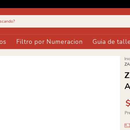
os
Filtro por Numeracion
Guia de tall
Ini
ZA
Z
A
Pr