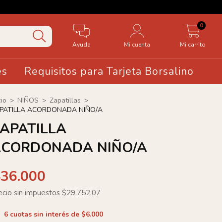
🤍20 OF
0
Ayuda
Mi cuenta
Mi carrito
es
Requisitos para Tarjeta Borsalino
cio
>
NIÑOS
>
Zapatillas
>
PATILLA ACORDONADA NIÑO/A
APATILLA
CORDONADA NIÑO/A
$36.000
ecio sin impuestos
$29.752,07
6
cuotas sin interés de
$6.000