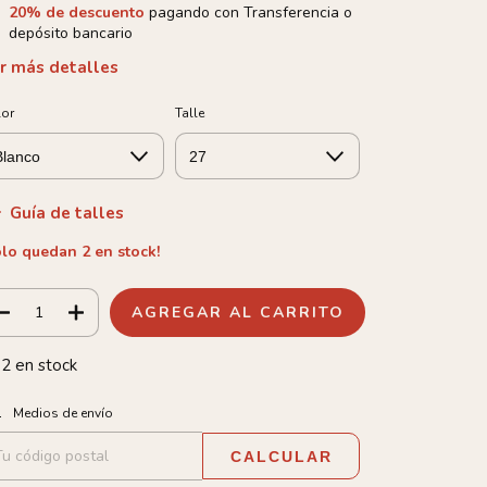
20% de descuento
pagando con Transferencia o
depósito bancario
r más detalles
lor
Talle
Guía de talles
olo quedan
2
en stock!
2
en stock
tregas para el CP:
CAMBIAR CP
Medios de envío
CALCULAR