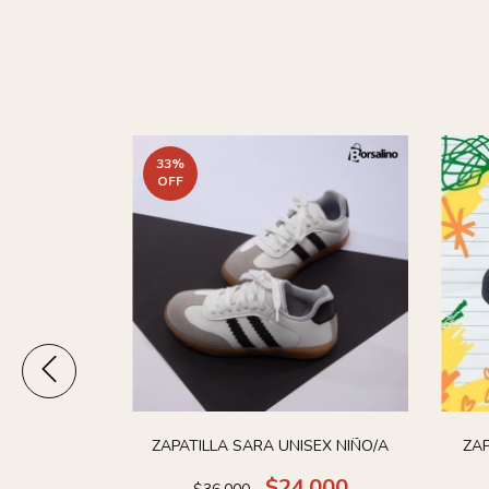
33
%
OFF
ABROJOS
ZAPATILLA SARA UNISEX NIÑO/A
ZA
0
$24.000