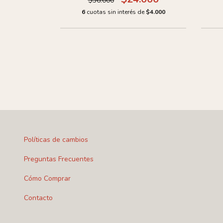
$36.000
de
$6.000
6
cuotas sin interés de
$4.000
Políticas de cambios
Preguntas Frecuentes
Cómo Comprar
Contacto