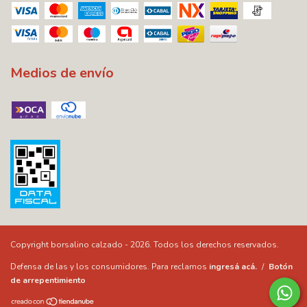
Medios de envío
Copyright borsalino calzado - 2026. Todos los derechos reservados.
Defensa de las y los consumidores. Para reclamos
ingresá acá.
/
Botón
de arrepentimiento