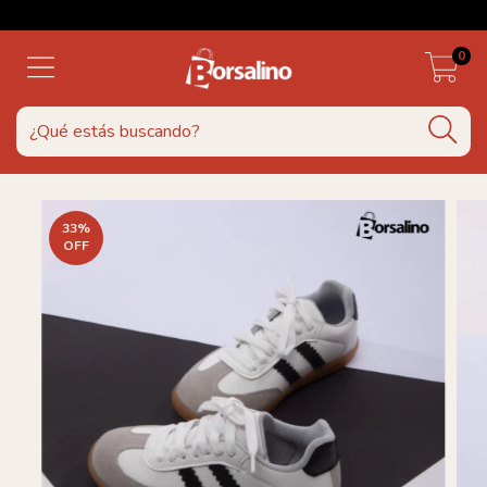
0
33
%
OFF