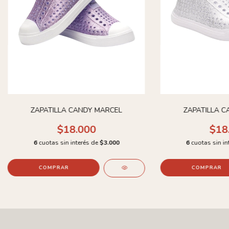
ZAPATILLA CANDY MARCEL
ZAPATILLA C
$18.000
$18
6
cuotas sin interés de
$3.000
6
cuotas sin in
COMPRAR
COMPRAR