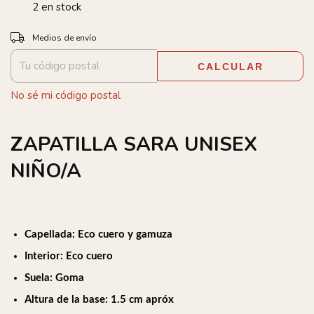
2
en stock
Entregas para el CP:
CAMBIAR CP
Medios de envío
CALCULAR
No sé mi código postal
ZAPATILLA SARA UNISEX
NIÑO/A
Capellada: Eco cuero y gamuza
Interior: Eco cuero
Suela: Goma
Altura de la base: 1.5 cm apróx