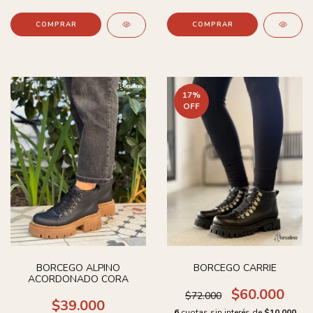
COMPRAR
COMPRAR
17
%
OFF
BORCEGO ALPINO
BORCEGO CARRIE
ACORDONADO CORA
$60.000
$72.000
$39.000
6
cuotas sin interés de
$10.000