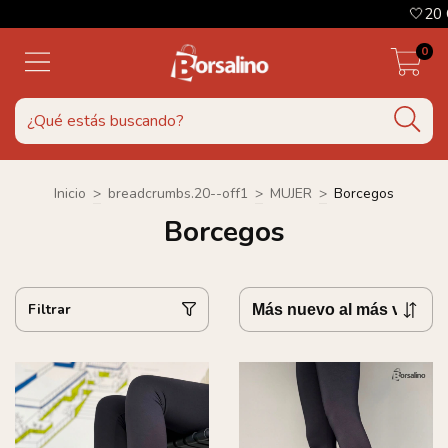
🤍20 OFF ABO
0
Inicio
>
breadcrumbs.20--off1
>
MUJER
>
Borcegos
Borcegos
Filtrar