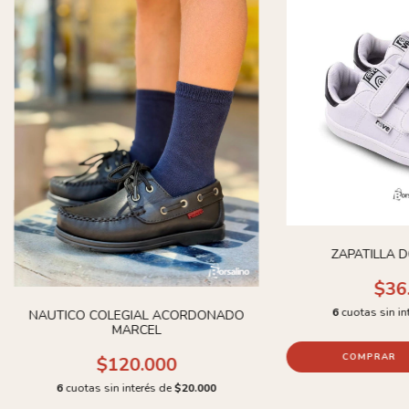
ZAPATILLA 
$36
6
cuotas sin in
NAUTICO COLEGIAL ACORDONADO
MARCEL
COMPRAR
$120.000
6
cuotas sin interés de
$20.000