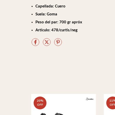
Capellada: Cuero
Suela: Goma
Peso del par: 700 gr apróx
Artículo: 478/curtis/neg
20
%
11
OFF
OF