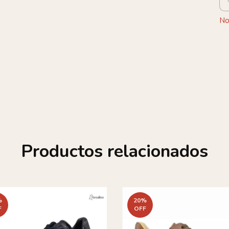
No
Productos relacionados
%
20
%
F
OFF