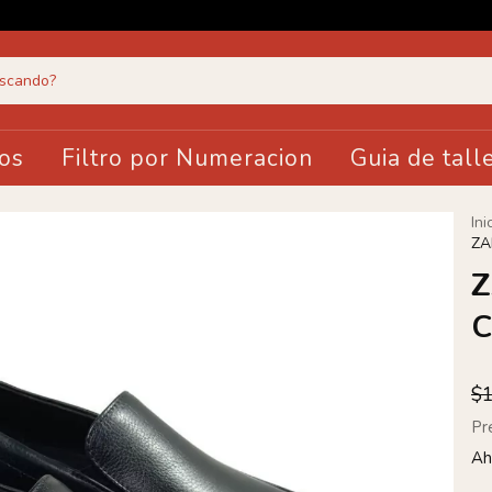
os
Filtro por Numeracion
Guia de tall
Ini
ZA
Z
C
$
Pr
Ah