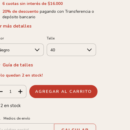
6
cuotas sin interés de
$16.000
20% de descuento
pagando con Transferencia o
depósito bancario
r más detalles
lor
Talle
Guía de talles
olo quedan
2
en stock!
2
en stock
tregas para el CP:
CAMBIAR CP
Medios de envío
CALCULAR