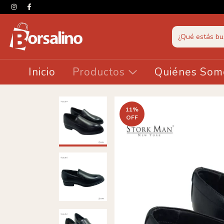
Inicio
Productos
Quiénes Som
11
%
OFF