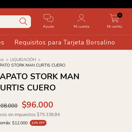
🤍20 OF
0
Ayuda
Mi cuenta
Mi carrito
es
Requisitos para Tarjeta Borsalino
cio
>
LIQUIDACIÓN
>
PATO STORK MAN CURTIS CUERO
APATO STORK MAN
URTIS CUERO
$96.000
108.000
ecio sin impuestos
$79.338,84
orrás:
$12.000
11
% OFF