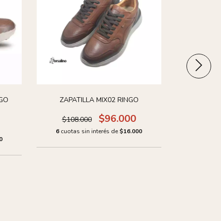
NGO
ZAPATILLA MIX02 RINGO
ZAPATO 
$96.000
$108.000
$84.
6
cuotas sin interés de
$16.000
0
6
cuotas 