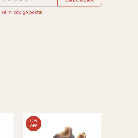
 sé mi código postal
11
%
29
%
OFF
OFF