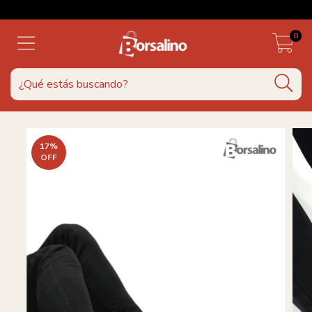
0
17
%
OFF