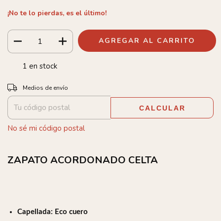
¡No te lo pierdas, es el último!
1
en stock
Entregas para el CP:
CAMBIAR CP
Medios de envío
CALCULAR
No sé mi código postal
ZAPATO ACORDONADO CELTA
Capellada: Eco cuero