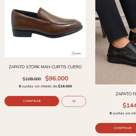
ZAPATO STORK MAN CURTIS CUERO
$96.000
$108.000
6
cuotas sin interés de
$16.000
ZAPATO F
COMPRAR
$144
6
cuotas sin in
COMPRAR