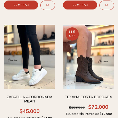
COMPRAR
COMPRAR
33
%
OFF
ZAPATILLA ACORDONADA
TEXANA CORTA BORDADA
MILÁN
$72.000
$108.000
$45.000
6
cuotas sin interés de
$12.000
6
cuotas sin interés de
$7.500