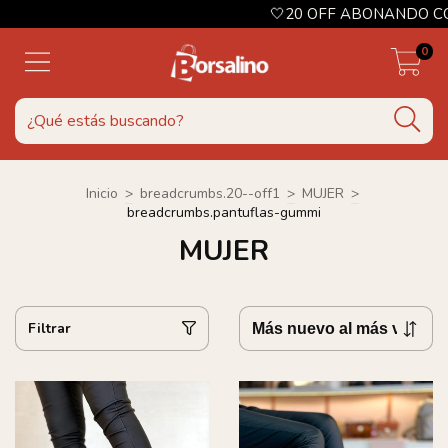
🤍20 OFF ABONANDO CON TRANSFEREN
0
Inicio
>
breadcrumbs.20--off1
>
MUJER
>
breadcrumbs.pantuflas-gummi
MUJER
Filtrar